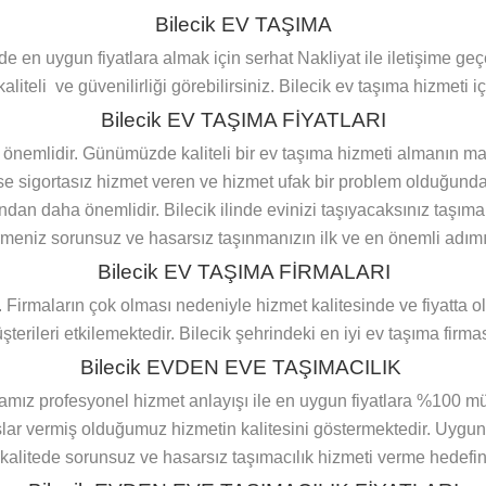
Bilecik EV TAŞIMA
de en uygun fiyatlara almak için serhat Nakliyat ile iletişime ge
iteli ve güvenilirliği görebilirsiniz. Bilecik ev taşıma hizmeti içi
Bilecik EV TAŞIMA FİYATLARI
a önemlidir. Günümüzde kaliteli bir ev taşıma hizmeti almanın ma
 ise sigortasız hizmet veren ve hizmet ufak bir problem olduğund
ndan daha önemlidir. Bilecik ilinde evinizi taşıyacaksınız taşıma
eniz sorunsuz ve hasarsız taşınmanızın ilk ve en önemli adımı 
Bilecik EV TAŞIMA FİRMALARI
. Firmaların çok olması nedeniyle hizmet kalitesinde ve fiyatta o
terileri etkilemektedir. Bilecik şehrindeki en iyi ev taşıma firma
Bilecik EVDEN EVE TAŞIMACILIK
mamız profesyonel hizmet anlayışı ile en uygun fiyatlara %100 m
ar vermiş olduğumuz hizmetin kalitesini göstermektedir. Uygun f
i kalitede sorunsuz ve hasarsız taşımacılık hizmeti verme hedefi