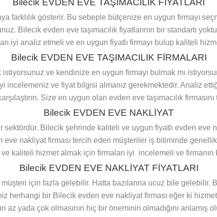
Bilecik EVDEN EVE TAŞIMACILIK FİYATLARI
aya farklılık gösterir. Bu sebeple bütçenize en uygun firmayı se
sunuz. Bilecik evden eve taşımacılık fiyatlarının bir standartı yo
arı iyi analiz etmeli ve en uygun fiyatlı firmayı bulup kaliteli hizm
Bilecik EVDEN EVE TAŞIMACILIK FİRMALARI
 istiyorsunuz ve kendinize en uygun firmayı bulmak mı istiyorsun
iyi incelemeniz ve fiyat bilgisi almanız gerekmektedir. Analiz etti
 karşılaştırın. Size en uygun olan evden eve taşımacılık firmasını 
Bilecik EVDEN EVE NAKLİYAT
bir sektördür. Bilecik şehrinde kaliteli ve uygun fiyatlı evden e
n eve nakliyat firması tercih eden müşteriler iş bitiminde genell
kaliteli hizmet almak için firmaları iyi incelemeli ve firmanın k
Bilecik EVDEN EVE NAKLİYAT FİYATLARI
 müşteri için fazla gelebilir. Hatta bazılarına ucuz bile gelebili
ğiniz herhangi bir Bilecik evden eve nakliyat firması eğer ki hizm
n az yada çok olmasının hiç bir öneminin olmadığını anlamış olu